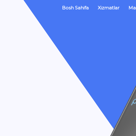
Bosh Sahifa
Xizmatlar
Mah