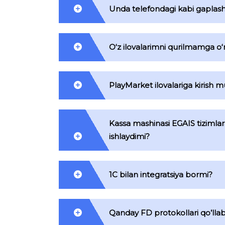
Unda telefondagi kabi gapla
O‘z ilovalarimni qurilmamga o
PlayMarket ilovalariga kirish
Kassa mashinasi EGAIS tizimlar
ishlaydimi?
1C bilan integratsiya bormi?
Qanday FD protokollari qo’lla