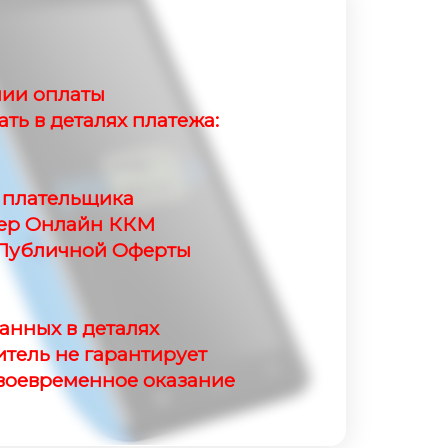
ии оплаты
ать в деталях платежа:
 плательщика
мер Онлайн ККМ
 Публичной Оферты
анных в деталях
тель не гарантирует
своевременное оказание