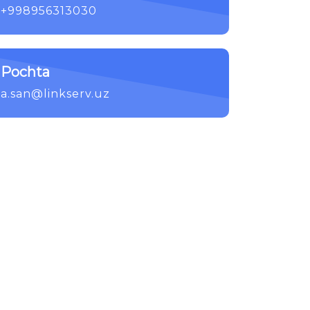
+998956313030
Pochta
a.san@linkserv.uz