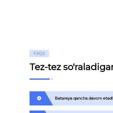
FAQS
Tez-tez so'raladiga
Batareya qancha davom etadi