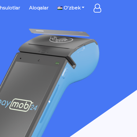
sulotlar
Aloqalar
Oʻzbek