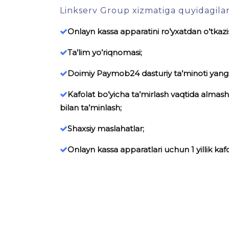
Linkserv Group xizmatiga quyidagilar 
Onlayn kassa apparatini ro’yxatdan o’tkazi
Ta’lim yo’riqnomasi;
Doimiy Paymob24 dasturiy ta’minoti yangil
Kafolat bo’yicha ta’mirlash vaqtida almash
bilan ta’minlash;
Shaxsiy maslahatlar;
Onlayn kassa apparatlari uchun 1 yillik kaf