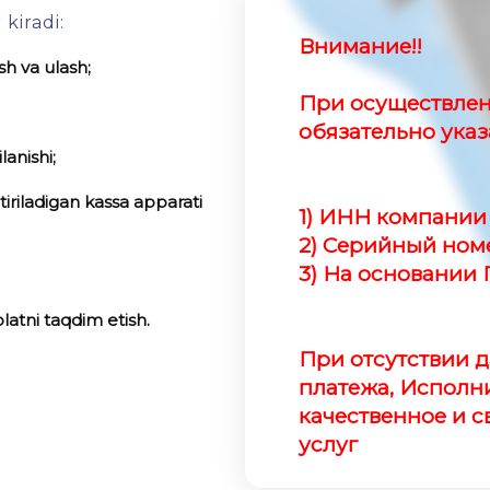
kiradi:
Внимание!!
sh va ulash;
При осуществлен
обязательно указ
anishi;
tiriladigan kassa apparati
1) ИНН компании
2) Серийный но
3) На основании
olatni taqdim etish.
При отсутствии д
платежа, Исполни
качественное и 
услуг