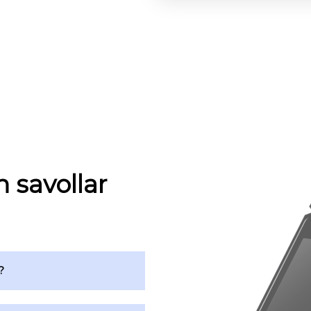
n savollar
?