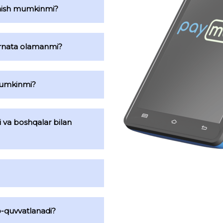
shish mumkinmi?
‘rnata olamanmi?
 mumkinmi?
i va boshqalar bilan
b-quvvatlanadi?